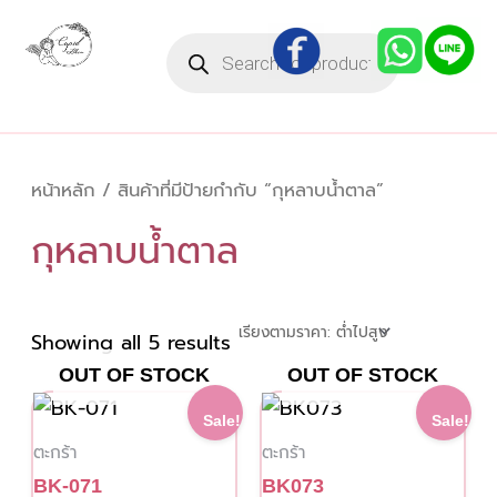
Sorted
Skip
by
Products
to
price:
search
low
content
to
high
หน้าหลัก
/ สินค้าที่มีป้ายกำกับ “กุหลาบน้ำตาล”
กุหลาบน้ำตาล
Showing all 5 results
OUT OF STOCK
OUT OF STOCK
Original
Current
Original
Current
Sale!
Sale!
price
price
price
price
ตะกร้า
ตะกร้า
was:
is:
was:
is:
2,500.00 ฿.
2,200.00 ฿.
3,750.00 ฿.
3,300.00
BK-071
BK073