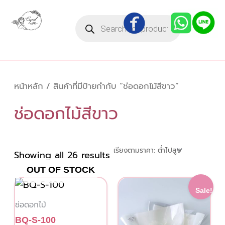
Sorted
Skip
by
Products
to
price:
search
low
content
to
high
หน้าหลัก
/ สินค้าที่มีป้ายกำกับ “ช่อดอกไม้สีขาว”
ช่อดอกไม้สีขาว
Showing all 26 results
OUT OF STOCK
This
Original
Current
Sale!
price
price
product
ช่อดอกไม้
was:
is:
has
750.00 ฿.
700.00 ฿.
BQ-S-100