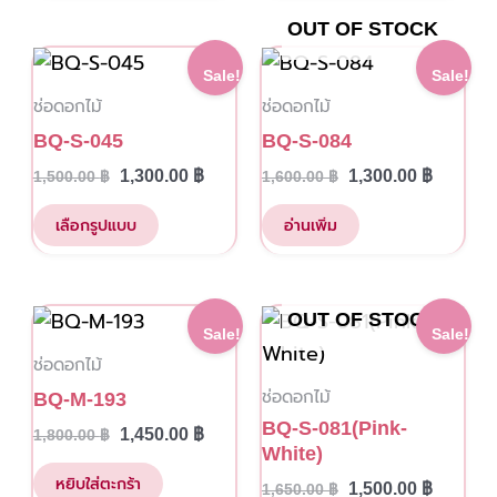
may
may
OUT OF STOCK
be
be
This
Original
Current
Original
Current
Sale!
Sale!
price
price
price
price
chosen
chosen
product
ช่อดอกไม้
ช่อดอกไม้
was:
is:
was:
is:
on
on
has
1,500.00 ฿.
1,300.00 ฿.
1,600.00 ฿.
1,300.00
BQ-S-045
BQ-S-084
the
the
multiple
1,300.00
฿
1,300.00
฿
1,500.00
฿
1,600.00
฿
product
product
variants.
page
page
The
เลือกรูปแบบ
อ่านเพิ่ม
options
may
be
Original
Current
Original
Current
OUT OF STOCK
Sale!
Sale!
price
price
price
price
chosen
ช่อดอกไม้
was:
is:
was:
is:
on
1,800.00 ฿.
1,450.00 ฿.
1,650.00 ฿.
1,500.00
ช่อดอกไม้
BQ-M-193
the
BQ-S-081(Pink-
1,450.00
฿
1,800.00
฿
product
White)
page
หยิบใส่ตะกร้า
1,500.00
฿
1,650.00
฿