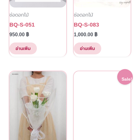
ช่อดอกไม้
ช่อดอกไม้
BQ-S-051
BQ-S-083
950.00
฿
1,000.00
฿
อ่านเพิ่ม
อ่านเพิ่ม
This
Original
Current
Sale!
price
price
product
was:
is:
has
1,350.00 ฿.
1,100.00
multiple
variants.
The
options
may