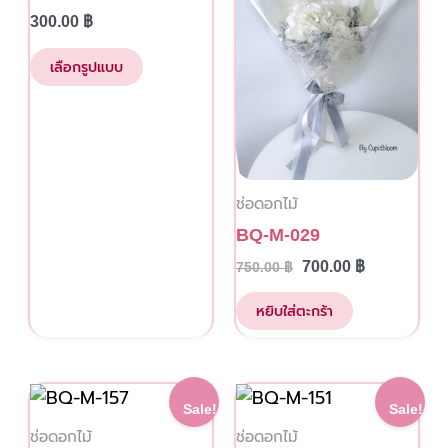
multiple
300.00
฿
variants.
The
เลือกรูปแบบ
options
may
be
chosen
ช่อดอกไม้
on
the
BQ-M-029
product
700.00
฿
750.00
฿
page
หยิบใส่ตะกร้า
This
This
Original
Current
Original
Current
Sale!
Sale!
price
price
price
price
product
product
ช่อดอกไม้
ช่อดอกไม้
was:
is:
was:
is: