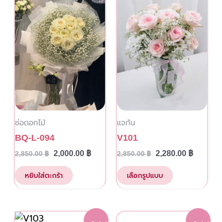
was:
is:
was:
is:
has
2,850.00 ฿.
2,000.00 ฿.
2,850.00 ฿.
2,280.00
multiple
variants.
The
options
may
be
chosen
ช่อดอกไม้
แจกัน
on
the
BQ-L-094
V101
product
2,000.00
฿
2,280.00
฿
2,850.00
฿
2,850.00
฿
page
หยิบใส่ตะกร้า
เลือกรูปแบบ
This
Original
Current
Original
Current