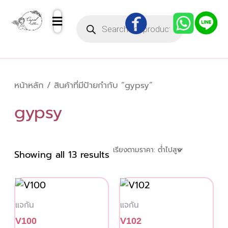
Sorted
Skip
by
Products
to
price:
search
low
content
to
high
หน้าหลัก
/ สินค้าที่มีป้ายกำกับ “gypsy”
gypsy
Showing all 13 results
This
product
แจกัน
แจกัน
has
V100
V102