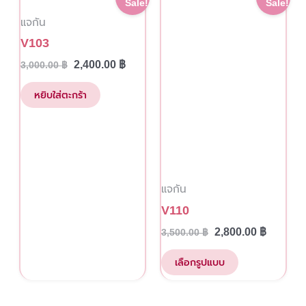
Sale!
Sale!
price
price
price
price
product
แจกัน
was:
is:
was:
is:
has
3,000.00 ฿.
2,400.00 ฿.
3,500.00 ฿.
2,800.00
V103
multiple
2,400.00
฿
3,000.00
฿
variants.
The
หยิบใส่ตะกร้า
options
may
be
chosen
แจกัน
on
the
V110
product
2,800.00
฿
3,500.00
฿
page
เลือกรูปแบบ