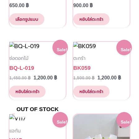
multiple
650.00
฿
900.00
฿
variants.
The
เลือกรูปแบบ
หยิบใส่ตะกร้า
options
may
be
Original
Current
Original
Current
Sale!
Sale!
price
price
price
price
chosen
ช่อดอกไม้
ตะกร้า
was:
is:
was:
is:
on
1,450.00 ฿.
1,200.00 ฿.
1,500.00 ฿.
1,200.00
BQ-L-019
BK059
the
1,200.00
฿
1,200.00
฿
1,450.00
฿
1,500.00
฿
product
page
หยิบใส่ตะกร้า
หยิบใส่ตะกร้า
OUT OF STOCK
This
Original
Current
Original
Current
Sale!
Sale!
price
price
price
price
product
แจกัน
was:
is:
was:
is:
has
1,500.00 ฿.
1,200.00 ฿.
3,000.00 ฿.
2,000.00