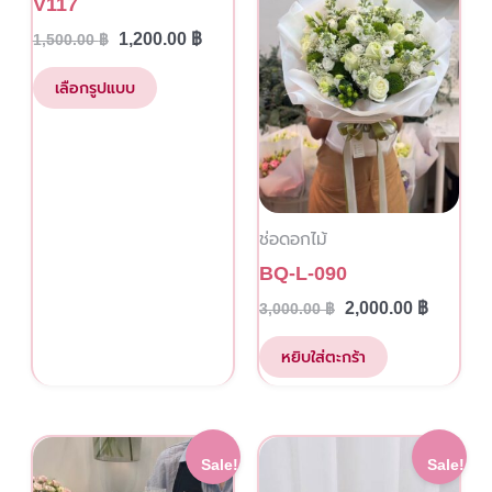
V117
multiple
1,200.00
฿
1,500.00
฿
variants.
The
เลือกรูปแบบ
options
may
be
chosen
ช่อดอกไม้
on
the
BQ-L-090
product
2,000.00
฿
3,000.00
฿
page
หยิบใส่ตะกร้า
This
Original
Current
Original
Current
Sale!
Sale!
price
price
price
price
product