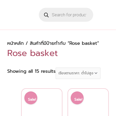
Skip
Sorted
Products
to
by
search
content
price:
low
to
high
หน้าหลัก
/ สินค้าที่มีป้ายกำกับ “Rose basket”
Rose basket
Showing all 15 results
Original
Current
Original
Current
price
price
price
price
Sale!
Sale!
was:
is:
was:
is:
2,000.00 ฿.
1,700.00 ฿.
2,500.00 ฿.
2,000.00 ฿.