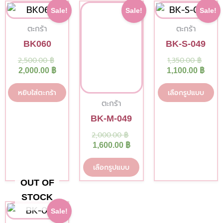
This
Th
Current
Original
Current
Original
Origi
Curr
Sale!
Sale!
Sale!
price
price
price
price
price
pric
product
p
is:
was:
is:
was:
was:
is:
ตะกร้า
ตะกร้า
has
h
2,000.00 ฿.
2,500.00 ฿.
1,600.00 ฿.
2,000.00 ฿.
1,350
1,100
BK060
BK-S-049
multiple
mu
2,500.00
฿
1,350.00
฿
variants.
va
2,000.00
฿
1,100.00
฿
The
T
options
op
หยิบใส่ตะกร้า
เลือกรูปแบบ
ตะกร้า
may
m
BK-M-049
be
b
2,000.00
฿
chosen
c
1,600.00
฿
on
o
the
t
เลือกรูปแบบ
product
p
OUT OF
page
p
STOCK
Current
Original
Sale!
price
price