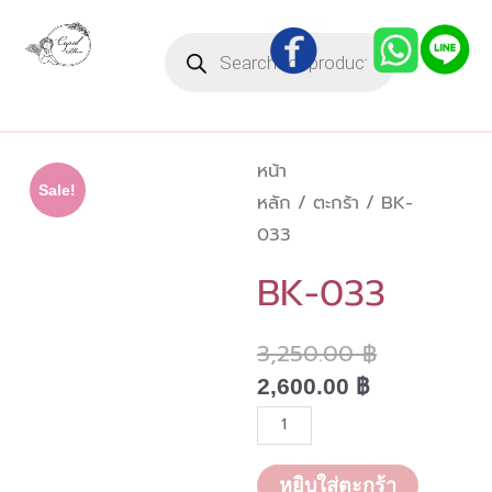
Skip
Products
to
search
content
หน้า
Sale!
หลัก
/
ตะกร้า
/ BK-
033
BK-033
3,250.00
฿
Current
Original
price
price
2,600.00
฿
is:
was:
จำนวน
2,600.00 ฿.
3,250.00 ฿
BK-
033
หยิบใส่ตะกร้า