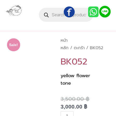
Skip
Products
to
search
content
หน้า
Sale!
หลัก
/
ตะกร้า
/ BK052
BK052
yellow flower
tone
3,500.00
฿
Current
Original
price
price
3,000.00
฿
is:
was:
จำนวน