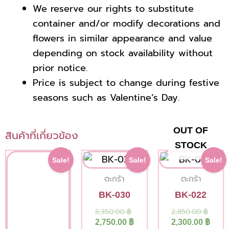
We reserve our rights to substitute
container and/or modify decorations and
flowers in similar appearance
and value
depending on stock availability without
prior notice.
Price is subject to change during festive
seasons such as Valentine’s Day.
OUT OF
สินค้าที่เกี่ยวข้อง
STOCK
Current
Original
Current
Original
Curr
Origi
Sale!
Sale!
Sale!
price
price
price
price
pric
pric
is:
was:
is:
was:
is:
was:
ตะกร้า
ตะกร้า
4,500.00 ฿.
5,000.00 ฿.
2,750.00 ฿.
3,350.00 ฿.
2,300
2,850
BK-030
BK-022
3,350.00
฿
2,850.00
฿
2,750.00
฿
2,300.00
฿