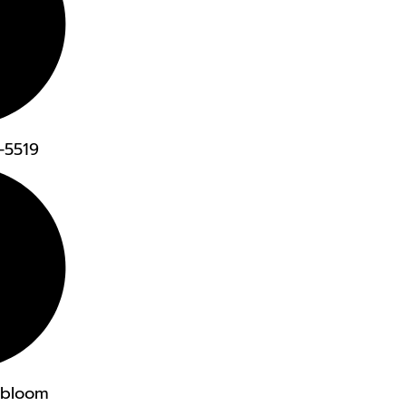
4-5519
dbloom