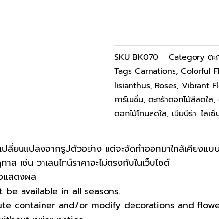
SKU
BK070
Category
ตะก
Tags
Carnations
,
Colorful 
lisianthus
,
Roses
,
Vibrant F
คาร์เนชั่น
,
ตะกร้าดอกไม้สีสดใส
,
ดอกไม้โทนสดใส
,
เยียบีร่า
,
ไลเซ็
ปลี่ยนแปลงจากรูปตัวอย่าง แต่จะจัดทำออกมาใกล้เคียงแบบ
าล เช่น วาเลนไทน์ราคาจะไม่ตรงกับในเว็บไซต์
บจอแสดงผล
be available in all seasons.
tute container and/or modify decorations and flow