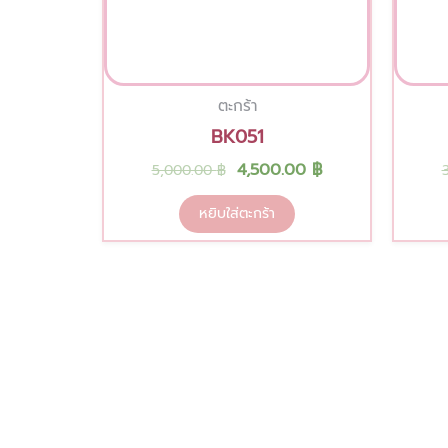
ตะกร้า
BK051
4,500.00
฿
5,000.00
฿
หยิบใส่ตะกร้า