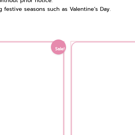
ithout prior notice.
g festive seasons such as Valentine’s Day.
Original
Current
Original
Sale!
price
price
price
was:
is:
was:
3,000.00 ฿.
2,400.00 ฿.
2,350.00 ฿