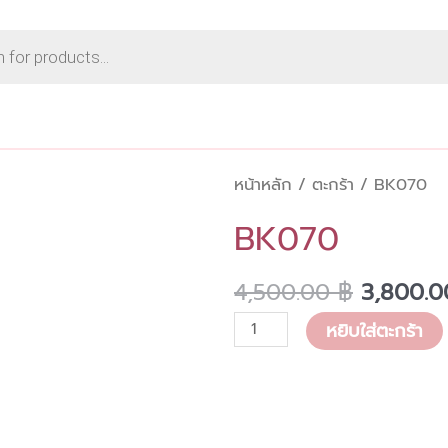
หน้าหลัก
/
ตะกร้า
/ BK070
BK070
Original
4,500.00
฿
3,800.
price
จำนวน
หยิบใส่ตะกร้า
was:
BK070
4,500.0
ชิ้น