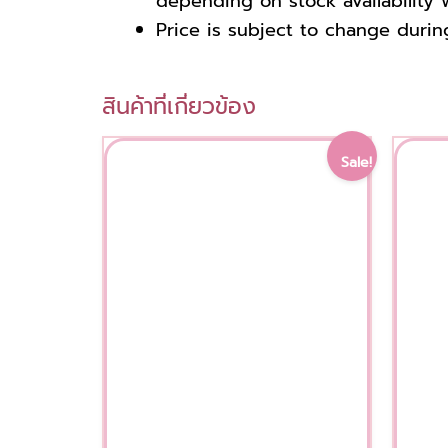
depending on stock availability w
Price is subject to change durin
สินค้าที่เกี่ยวข้อง
Original
Current
Sale!
price
price
was:
is:
5,000.00 ฿.
4,500.00 ฿.