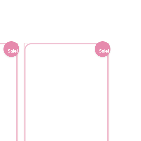
Current
Original
Current
Sale!
Sale!
price
price
price
is:
was:
is:
.
1,900.00 ฿.
2,650.00 ฿.
2,200.00 ฿.