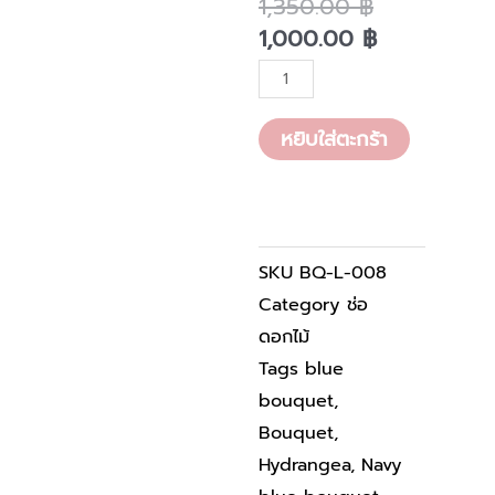
Original
Current
1,350.00
฿
price
price
1,000.00
฿
was:
is:
จำนวน
1,350.00 ฿.
1,000.00 ฿
BQ-
L-
หยิบใส่ตะกร้า
008
ชิ้น
SKU
BQ-L-008
Category
ช่อ
ดอกไม้
Tags
blue
bouquet
,
Bouquet
,
Hydrangea
,
Navy