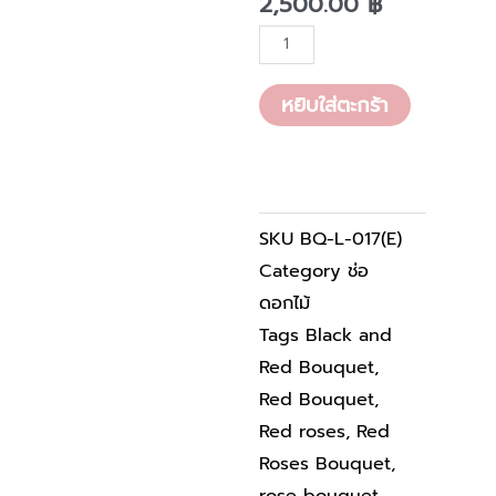
price
price
2,500.00
฿
is:
was:
จำนวน
2,500.00 
3,000.00 
BQ-
L-
หยิบใส่ตะกร้า
017(E)
ชิ้น
SKU
BQ-L-017(E)
Category
ช่อ
ดอกไม้
Tags
Black and
Red Bouquet
,
Red Bouquet
,
Red roses
,
Red
Roses Bouquet
,
rose bouquet
,