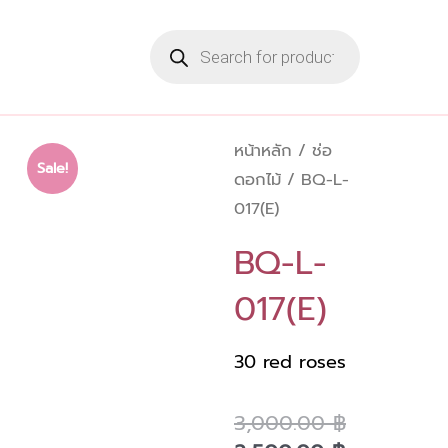
Skip
Products
to
search
content
หน้าหลัก
/
ช่อ
Sale!
ดอกไม้
/ BQ-L-
017(E)
BQ-L-
017(E)
30 red roses
Current
Original
3,000.00
฿