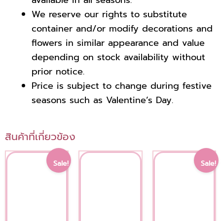
We reserve our rights to substitute
container and/or modify decorations and
flowers in similar appearance
and value
depending on stock availability without
prior notice.
Price is subject to change during festive
seasons such as Valentine’s Day.
สินค้าที่เกี่ยวข้อง
Original
Current
Origi
Cur
Sale!
Sale!
price
price
pric
pric
was:
is:
was:
is:
1,500.00 ฿.
1,200.00 ฿.
1,20
1,00