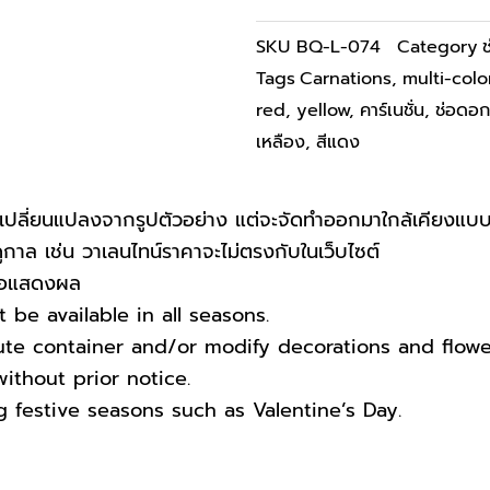
SKU
BQ-L-074
Category
Tags
Carnations
,
multi-col
red
,
yellow
,
คาร์เนชั่น
,
ช่อดอก
เหลือง
,
สีแดง
ปลี่ยนแปลงจากรูปตัวอย่าง แต่จะจัดทำออกมาใกล้เคียงแบบ
าล เช่น วาเลนไทน์ราคาจะไม่ตรงกับในเว็บไซต์
บจอแสดงผล
be available in all seasons.
tute container and/or modify decorations and flow
ithout prior notice.
g festive seasons such as Valentine’s Day.