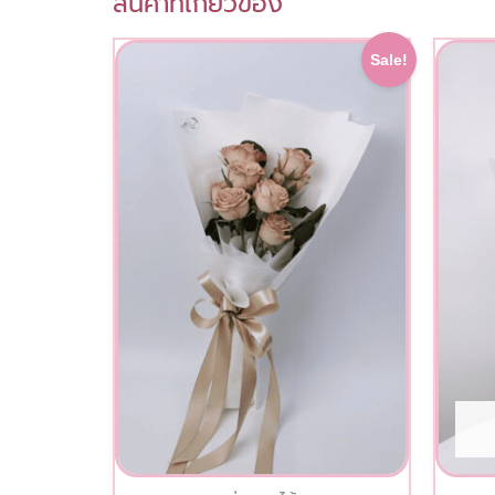
สินค้าที่เกี่ยวข้อง
This
Original
Current
Sale!
price
price
product
was:
is:
has
1,000.00 ฿.
900.00 ฿.
multiple
variants.
The
options
may
be
chosen
on
the
product
page