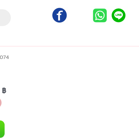
074
Current
0
฿
price
is:
 ฿.
1,500.00 ฿.