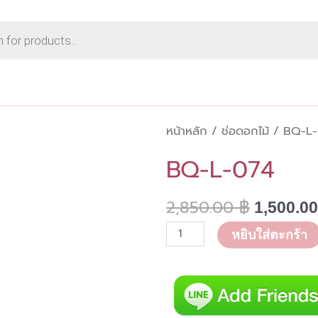
หน้าหลัก
/
ช่อดอกไม้
/ BQ-L-
BQ-L-074
2,850.00
฿
Original
1,500.0
price
จำนวน
หยิบใส่ตะกร้า
was:
BQ-
2,850.00
L-
074
ชิ้น