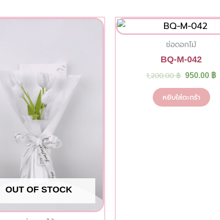
Original
C
price
p
was:
i
ช่อดอกไม้
1,200.00 
9
BQ-M-042
1,200.00
฿
950.00
฿
หยิบใส่ตะกร้า
OUT OF STOCK