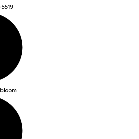
4-5519
dbloom