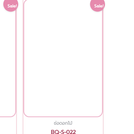
Current
Original
Current
Sale!
Sale!
price
price
price
is:
was:
is:
.
1,000.00 ฿.
1,300.00 ฿.
1,100.00 ฿.
ช่อดอกไม้
BQ-S-022