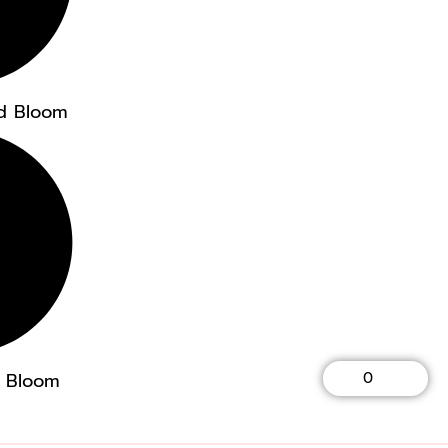
d Bloom
Cart
d Bloom
0