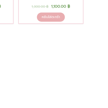
฿
1,100.00
฿
1,300.00
฿
หยิบใส่ตะกร้า