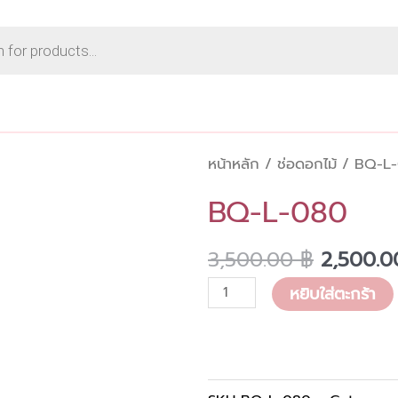
หน้าหลัก
/
ช่อดอกไม้
/ BQ-L
BQ-L-080
Original
3,500.00
฿
2,500.
price
จำนวน
หยิบใส่ตะกร้า
was:
BQ-
3,500.0
L-
080
ชิ้น