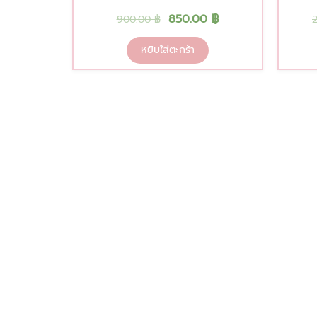
850.00
฿
900.00
฿
หยิบใส่ตะกร้า