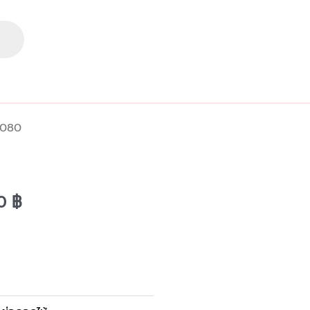
-080
Current
00
฿
price
is:
0 ฿.
2,500.00 ฿.