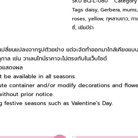
SKU
BQ-L-080
Category
Tags
daisy
,
Gerbera
,
mums
roses
,
yellow
,
กุหลาบขาว
,
ทา
ซี่
,
เยียบีร่า
ปลี่ยนแปลงจากรูปตัวอย่าง แต่จะจัดทำออกมาใกล้เคียงแบบ
าล เช่น วาเลนไทน์ราคาจะไม่ตรงกับในเว็บไซต์
บจอแสดงผล
be available in all seasons.
tute container and/or modify decorations and flow
ithout prior notice.
g festive seasons such as Valentine’s Day.