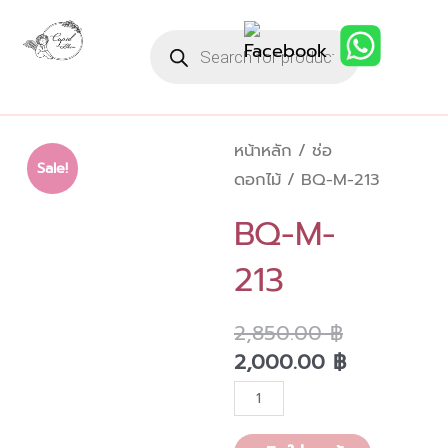
Skip
Products
to
search
content
หน้าหลัก
/
ช่อ
Sale!
ดอกไม้
/ BQ-M-213
BQ-M-
213
Original
Current
2,850.00
฿
price
price
2,000.00
฿
was:
is:
จำนวน
2,850.00 ฿
2,000.00 
BQ-