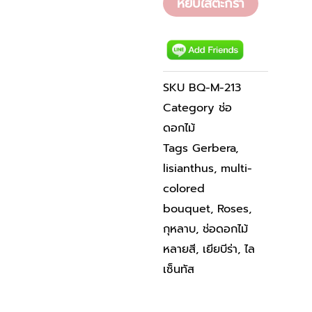
M-
หยิบใส่ตะกร้า
213
ชิ้น
SKU
BQ-M-213
Category
ช่อ
ดอกไม้
Tags
Gerbera
,
lisianthus
,
multi-
colored
bouquet
,
Roses
,
กุหลาบ
,
ช่อดอกไม้
หลายสี
,
เยียบีร่า
,
ไล
เซ็นทัส