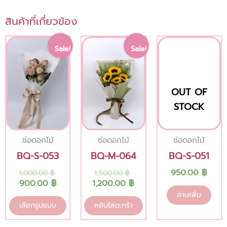
สินค้าที่เกี่ยวข้อง
Current
Original
Original
Current
This
Sale!
Sale!
price
price
price
price
product
is:
was:
was:
is:
has
900.00 ฿.
1,000.00 ฿.
1,500.00 ฿.
1,200.00 ฿.
multiple
OUT OF
variants.
STOCK
The
options
ช่อดอกไม้
ช่อดอกไม้
ช่อดอกไม้
may
BQ-S-053
BQ-M-064
BQ-S-051
be
950.00
฿
1,000.00
฿
1,500.00
฿
chosen
900.00
฿
1,200.00
฿
on
อ่านเพิ่ม
the
เลือกรูปแบบ
หยิบใส่ตะกร้า
product