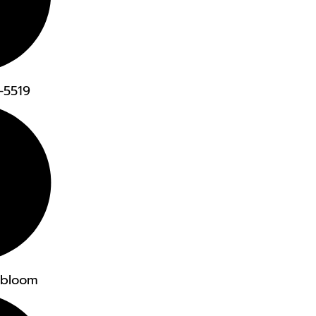
4-5519
dbloom