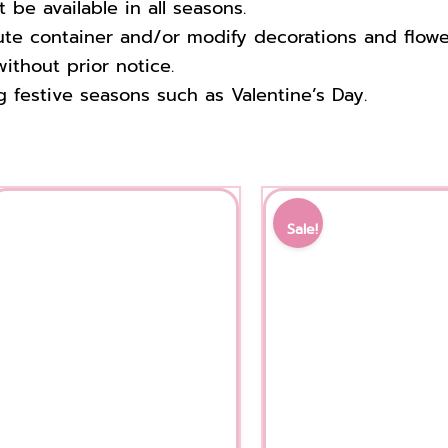
be available in all seasons.
tute container and/or modify decorations and flow
ithout prior notice.
g festive seasons such as Valentine’s Day.
This
Origina
product
price
Sale!
has
was:
multiple
.
900.00
variants.
The
options
may
be