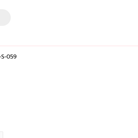
-S-059
rent
ce