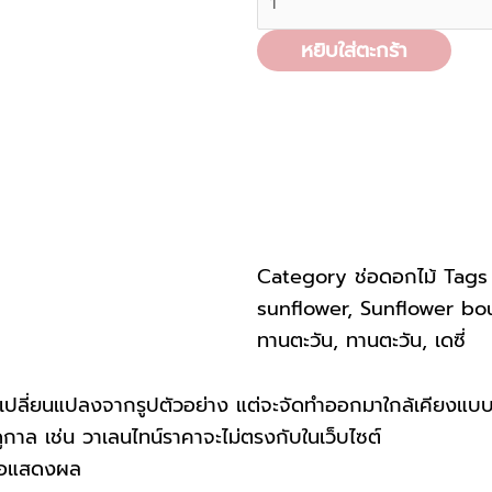
1,000.00 ฿.
850
BQ-
หยิบใส่ตะกร้า
S-
059
ชิ้น
Category
ช่อดอกไม้
Tags
sunflower
,
Sunflower bo
ทานตะวัน
,
ทานตะวัน
,
เดซี่
ปลี่ยนแปลงจากรูปตัวอย่าง แต่จะจัดทำออกมาใกล้เคียงแบบ
าล เช่น วาเลนไทน์ราคาจะไม่ตรงกับในเว็บไซต์
บจอแสดงผล