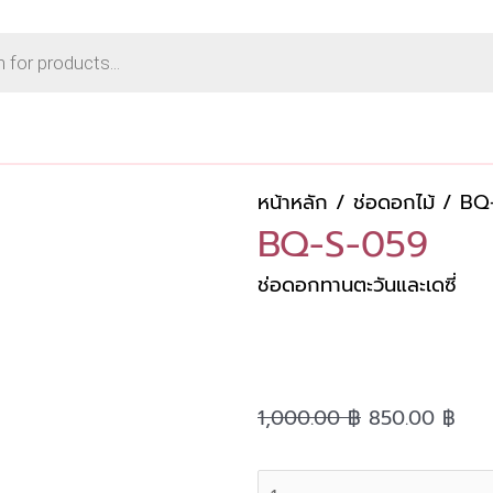
หน้าหลัก
/
ช่อดอกไม้
/ BQ
BQ-S-059
ช่อดอกทานตะวันและเดซี่
Original
Cur
1,000.00
฿
850.00
฿
price
pri
was:
is:
จำนวน