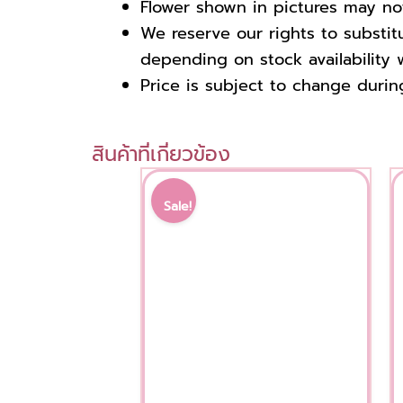
Flower shown in pictures may not 
We reserve our rights to substi
depending on stock availability w
Price is subject to change durin
สินค้าที่เกี่ยวข้อง
Original
Current
price
price
Sale!
was:
is:
1,500.00 ฿.
1,200.00 ฿