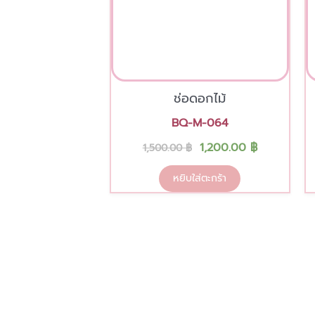
ช่อดอกไม้
BQ-M-064
1,200.00
฿
1,500.00
฿
หยิบใส่ตะกร้า