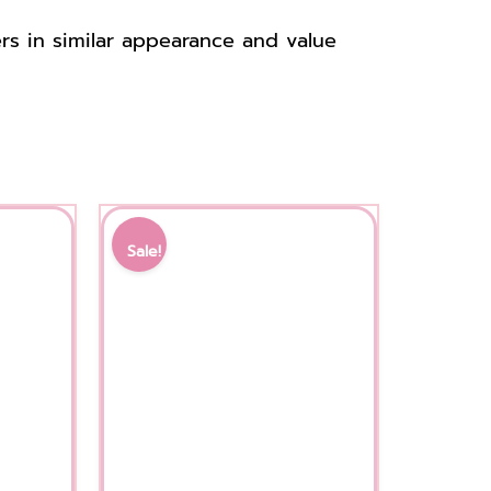
ers in similar appearance
and value
This
l
Current
Original
Current
product
price
price
price
Sale!
has
is:
was:
is:
multiple
 ฿.
850.00 ฿.
1,000.00 ฿.
850.00 ฿.
variants.
The
options
may
be