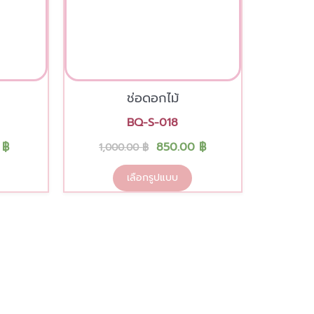
chosen
on
the
product
page
ช่อดอกไม้
BQ-S-018
0
฿
850.00
฿
1,000.00
฿
เลือกรูปแบบ