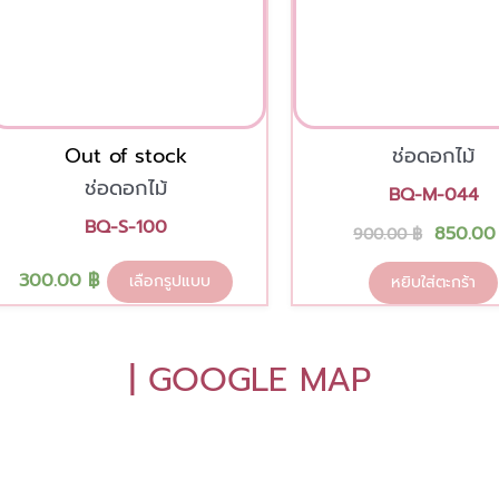
chosen
on
the
product
page
Out of stock
ช่อดอกไม้
ช่อดอกไม้
BQ-M-044
BQ-S-100
850.0
900.00
฿
300.00
฿
เลือกรูปแบบ
หยิบใส่ตะกร้า
| GOOGLE MAP