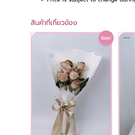
สินค้าที่เกี่ยวข้อง
This
Original
Current
Sale!
price
price
product
was:
is:
has
1,000.00 ฿.
900.00 ฿.
multiple
variants.
The
options
may
be
chosen
on
the