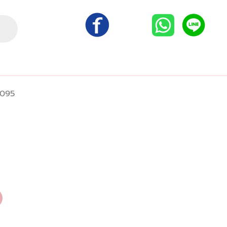
095
urrent
rice
:
00.00 ฿.