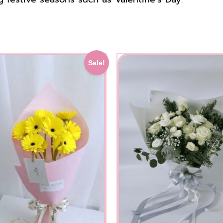
Original
Current
Original
Sale!
price
price
price
was:
is:
was:
900.00 ฿.
850.00 ฿.
2,200.00 ฿