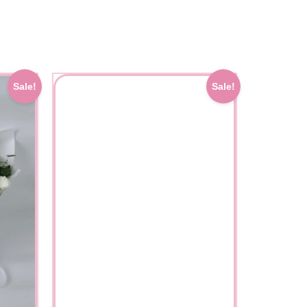
Current
Original
Current
Sale!
Sale!
price
price
price
is:
was:
is:
.
1,900.00 ฿.
1,350.00 ฿.
1,000.00 ฿.