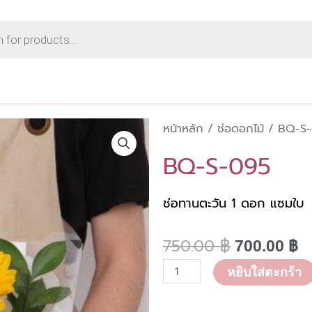
หน้าหลัก
/
ช่อดอกไม้
/ BQ-S-
BQ-S-095
ช่อทานตะวัน 1 ดอก แซมใบ
750.00
฿
Original
C
700.00
฿
price
p
จำนวน
หยิบใส่ตะกร้า
was:
is
BQ-
750.00 ฿.
7
S-