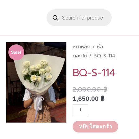
Skip
Products
to
search
content
หน้าหลัก
/
ช่อ
Sale!
ดอกไม้
/ BQ-S-114
BQ-S-114
2,000.00
฿
Current
Original
price
price
1,650.00
฿
is:
was:
จำนวน
1,650.00 ฿.
2,000.00 ฿
BQ-
S-
หยิบใส่ตะกร้า
114