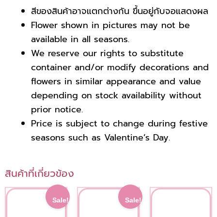
สีของสินค้าอาจแตกต่างกัน ขึ้นอยู่กับจอแสดงผล
Flower shown in pictures may not be
available in all seasons.
We reserve our rights to substitute
container and/or modify decorations and
flowers in similar appearance
and value
depending on stock availability without
prior notice.
Price is subject to change during festive
seasons such as Valentine’s Day.
สินค้าที่เกี่ยวข้อง
This
This
Current
Original
Original
Current
Sale!
Sale!
price
price
price
price
product
product
is:
was:
was:
is: