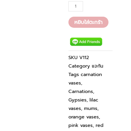
หยิบใส่ตะกร้า
SKU
V112
Category
แจกัน
Tags
carnation
vases
,
Carnations
,
Gypsies
,
lilac
vases
,
mums
,
orange vases
,
pink vases
,
red