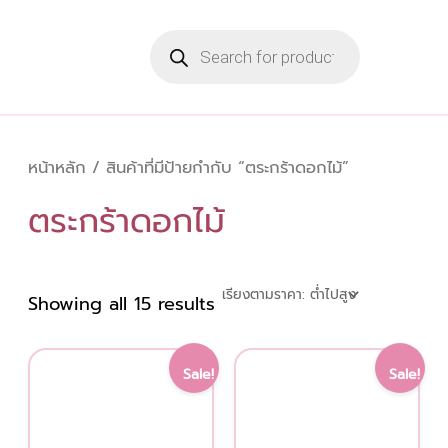
Sorted
Skip
by
Products
to
price:
search
low
content
to
high
หน้าหลัก
/ สินค้าที่มีป้ายกำกับ “ตระกร้าดอกไม้”
ตระกร้าดอกไม้
Showing all 15 results
Original
Current
Original
Curre
This
Sale!
Sale!
price
price
price
price
product
was:
is:
was:
is:
has
2,000.00 ฿.
1,600.00 ฿.
2,000.00 ฿.
1,600