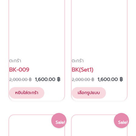
multiple
variants.
The
options
may
be
chosen
ตะกร้า
ตะกร้า
on
BK-009
BK(Set1)
the
product
1,600.00
฿
1,600.00
฿
2,000.00
฿
2,000.00
฿
page
หยิบใส่ตะกร้า
เลือกรูปแบบ
Original
Current
Original
Curre
Sale!
Sale!
price
price
price
price
was:
is:
was:
is: