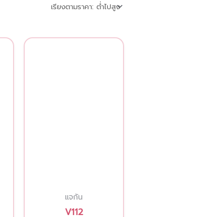
This
product
has
multiple
variants.
The
options
may
be
chosen
on
แจกัน
the
V112
product