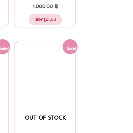
page
1,000.00
฿
เลือกรูปแบบ
Current
Original
Current
This
Sale!
Sale!
price
price
price
product
is:
was:
is:
has
฿.
1,200.00 ฿.
1,500.00 ฿.
1,200.00 ฿.
multiple
variants.
The
options
may
be
OUT OF STOCK
chosen
on