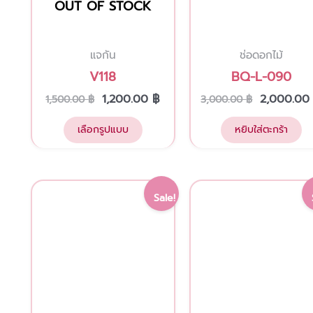
OUT OF STOCK
chosen
on
แจกัน
ช่อดอกไม้
the
V118
BQ-L-090
product
page
1,200.00
฿
2,000.0
1,500.00
฿
3,000.00
฿
เลือกรูปแบบ
หยิบใส่ตะกร้า
Original
Current
Original
This
Sale!
price
price
price
product
was:
is:
was:
has
2,850.00 ฿.
2,280.00 ฿.
3,000.00 
multiple
variants.
The
options