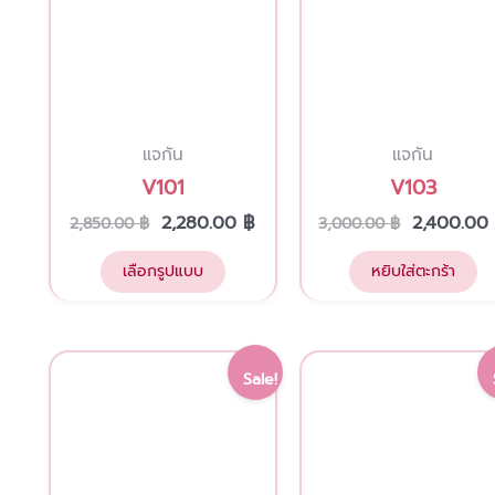
may
be
chosen
on
แจกัน
แจกัน
the
V101
V103
product
page
2,280.00
฿
2,400.0
2,850.00
฿
3,000.00
฿
เลือกรูปแบบ
หยิบใส่ตะกร้า
Original
Current
Original
Sale!
price
price
price
was:
is:
was:
3,800.00 ฿.
3,100.00 ฿.
4,500.00 