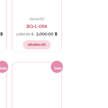
ช่อดอกไม้
BQ-L-094
0
฿
2,000.00
฿
2,850.00
฿
หยิบใส่ตะกร้า
Current
Original
Current
This
Sale!
Sale!
price
price
price
product
is:
was:
is:
has
฿.
2,400.00 ฿.
3,500.00 ฿.
2,800.00 ฿.
multiple
variants.
The
options