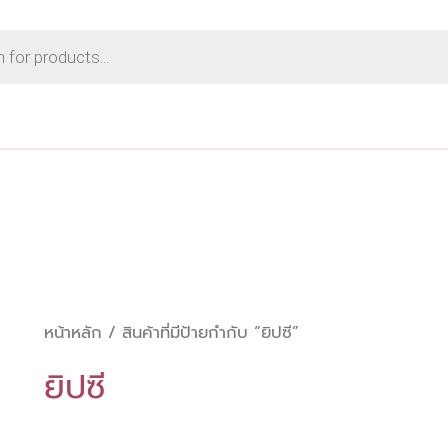
Sorted
by
price:
low
to
high
หน้าหลัก
/ สินค้าที่มีป้ายกำกับ “ยิปซี”
ยิปซี