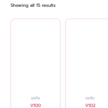
Showing all 15 results
This
product
has
multiple
variants.
The
options
may
be
chosen
on
แจกัน
แจกัน
the
V100
V102
product