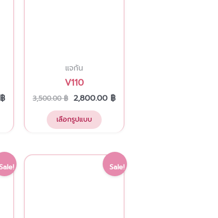
may
be
chosen
on
แจกัน
the
V110
product
page
0
฿
2,800.00
฿
3,500.00
฿
เลือกรูปแบบ
Current
Original
Current
Sale!
Sale!
price
price
price
is:
was:
is:
฿.
3,600.00 ฿.
4,500.00 ฿.
4,000.00 ฿.