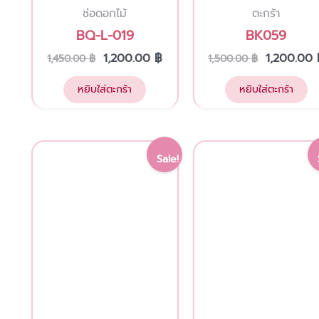
ช่อดอกไม้
ตะกร้า
BQ-L-019
BK059
1,200.00
฿
1,200.00
1,450.00
฿
1,500.00
฿
หยิบใส่ตะกร้า
หยิบใส่ตะกร้า
Original
Current
Original
This
Sale!
price
price
price
product
was:
is:
was:
has
1,500.00 ฿.
1,200.00 ฿.
3,000.00 
multiple
variants.
The
options
may
be