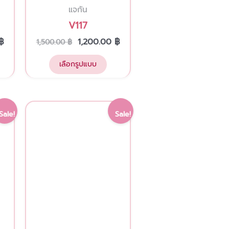
แจกัน
the
V117
product
page
฿
1,200.00
฿
1,500.00
฿
เลือกรูปแบบ
Current
Original
Current
Sale!
Sale!
price
price
price
is:
was:
is:
฿.
2,000.00 ฿.
2,850.00 ฿.
2,000.00 ฿.