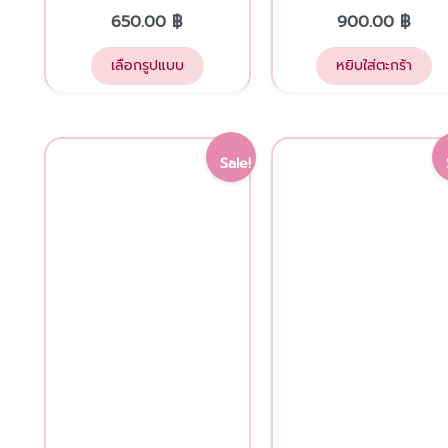
page
650.00
฿
900.00
฿
เลือกรูปแบบ
หยิบใส่ตะกร้า
Original
Current
Original
Sale!
price
price
price
was:
is:
was:
1,450.00 ฿.
1,200.00 ฿.
1,500.00 